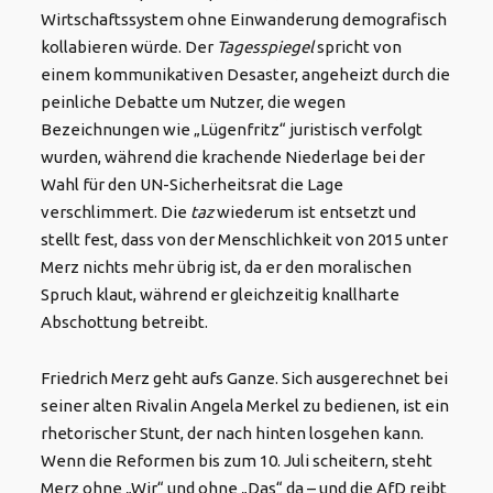
Wirtschaftssystem ohne Einwanderung demografisch
kollabieren würde. Der
Tagesspiegel
spricht von
einem kommunikativen Desaster, angeheizt durch die
peinliche Debatte um Nutzer, die wegen
Bezeichnungen wie „Lügenfritz“ juristisch verfolgt
wurden, während die krachende Niederlage bei der
Wahl für den UN-Sicherheitsrat die Lage
verschlimmert. Die
taz
wiederum ist entsetzt und
stellt fest, dass von der Menschlichkeit von 2015 unter
Merz nichts mehr übrig ist, da er den moralischen
Spruch klaut, während er gleichzeitig knallharte
Abschottung betreibt.
Friedrich Merz geht aufs Ganze. Sich ausgerechnet bei
seiner alten Rivalin Angela Merkel zu bedienen, ist ein
rhetorischer Stunt, der nach hinten losgehen kann.
Wenn die Reformen bis zum 10. Juli scheitern, steht
Merz ohne „Wir“ und ohne „Das“ da – und die AfD reibt