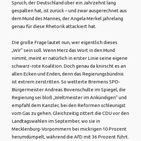
Spruch, der Deutschland über ein Jahrzehnt lang
gespalten hat, ist zurück – und zwar ausgerechnet aus
dem Mund des Mannes, der Angela Merkel jahrelang
genau für diese Rhetorik attackiert hat
.
Die große Frage lautet nun, wer eigentlich dieses
„Wir“ sein soll. Wenn Merz das Wort in den Mund
nimmt, meint er natürlich in erster Linie seine eigene
schwarz-rote Koalition. Doch genau da knirscht es an
allen Ecken und Enden, denn das Regierungsbündnis
ist extrem zerstritten. So wetterte Bremens SPD-
Bürgermeister Andreas Bovenschulte im Spiegel, die
Regierung sei bloß „Weltmeister im Ankündigen“ und
empfahl dem Kanzler, bei den Reformen schleunigst
vom Gas zu gehen. Gleichzeitig zittert die CDU vor den
Landtagswahlen im September, wo sie in
Mecklenburg-Vorpommern bei mickrigen 10 Prozent
herumdümpelt, während die AfD mit 36 Prozent führt.