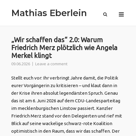
Skip
Mathias Eberlein
to
Menu
content
„Wir schaffen das“ 2.0: Warum
Friedrich Merz plötzlich wie Angela
Merkel klingt
09.06.2026
Leave a comment
Stellt euch vor: Ihr verbringt Jahre damit, die Politik
eurer Vorgängerin zu kritisieren – und klaut dann in
der Krise ihren absolut legendärsten Spruch
. Genau
das ist am 6. Juni 2026 auf dem CDU-Landesparteitag
im mecklenburgischen Linstow passiert
. Kanzler
Friedrich Merz stand vor den Delegierten und rief mit
Blick auf seine wackelige schwarz-rote Koalition
optimistisch in den Raum, dass wir das schaffen
. Der