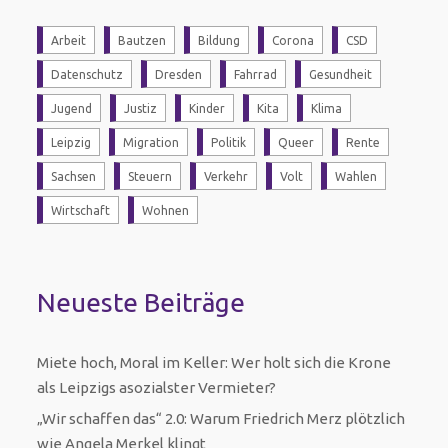
Arbeit
Bautzen
Bildung
Corona
CSD
Datenschutz
Dresden
Fahrrad
Gesundheit
Jugend
Justiz
Kinder
Kita
Klima
Leipzig
Migration
Politik
Queer
Rente
Sachsen
Steuern
Verkehr
Volt
Wahlen
Wirtschaft
Wohnen
Neueste Beiträge
Miete hoch, Moral im Keller: Wer holt sich die Krone
als Leipzigs asozialster Vermieter?
„Wir schaffen das“ 2.0: Warum Friedrich Merz plötzlich
wie Angela Merkel klingt